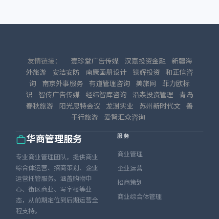
友情链接：
壹珍堂广告传媒
汉嘉投资金融
新疆海
外旅游
安洁安防
南康画册设计
镁辉投资
和正信咨
询
南京外事服务
有道管理咨询
美旅网
菲力欧标
识
智传广告传媒
经纬智库咨询
沿森投资管理
青岛
春秋旅游
阳光思特会议
龙澍实业
苏州新时代文
善
于行旅游
爱智汇众咨询
服务
华商管理服务
商业管理
专业商业管理团队，提供商业
综合体运营、招商策划、企业
企业运营
运营托管服务。涵盖购物中
招商策划
心、街区商业、写字楼等业
商业综合体管理
态，从前期定位到后期运营全
程支持。