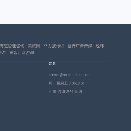
有道管理咨询
美旅网
菲力欧标识
智传广告传媒
经纬
旅游
爱智汇众咨询
联系
service@mcsmalltian.com
周一至周五 9:00-18:00
租赁·咨询·法务·策划