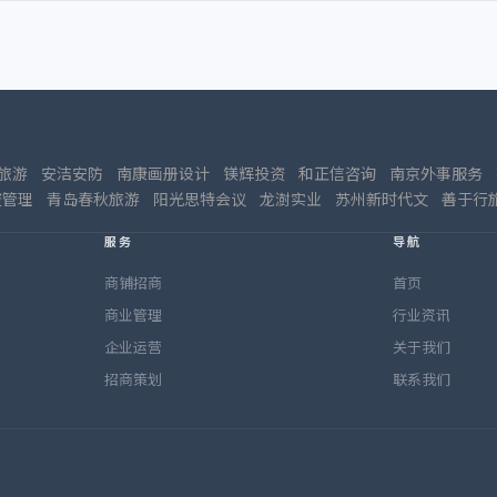
旅游
安洁安防
南康画册设计
镁辉投资
和正信咨询
南京外事服务
资管理
青岛春秋旅游
阳光思特会议
龙澍实业
苏州新时代文
善于行
服务
导航
商铺招商
首页
商业管理
行业资讯
企业运营
关于我们
招商策划
联系我们