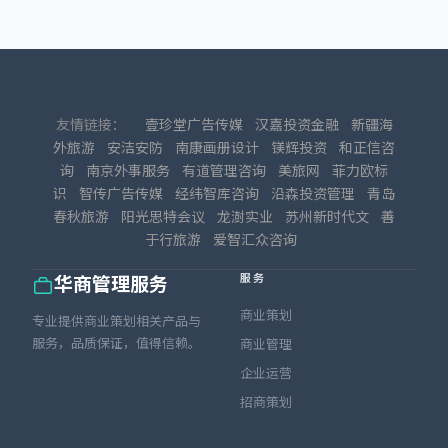
友情链接：
壹珍堂广告传媒
汉嘉投资金融
新疆海
外旅游
安洁安防
南康画册设计
镁辉投资
和正信咨
询
南京外事服务
有道管理咨询
美旅网
菲力欧标
识
智传广告传媒
经纬智库咨询
沿森投资管理
青岛
春秋旅游
阳光思特会议
龙澍实业
苏州新时代文
善
于行旅游
爱智汇众咨询
服务
华商管理服务
商业策划
专业提供商业策划相关产品与
服务，品质保证，值得信赖。
商业管理
企业运营
招商策划