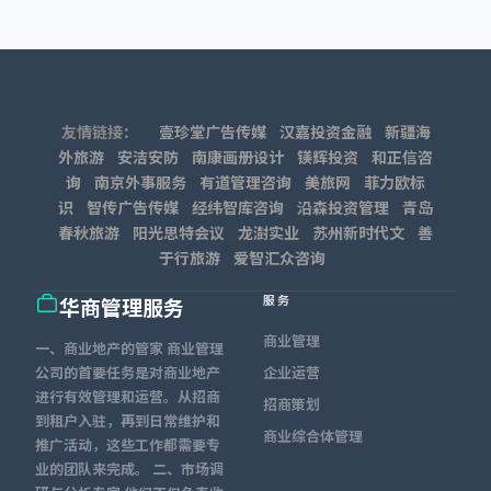
友情链接：
壹珍堂广告传媒
汉嘉投资金融
新疆海
外旅游
安洁安防
南康画册设计
镁辉投资
和正信咨
询
南京外事服务
有道管理咨询
美旅网
菲力欧标
识
智传广告传媒
经纬智库咨询
沿森投资管理
青岛
春秋旅游
阳光思特会议
龙澍实业
苏州新时代文
善
于行旅游
爱智汇众咨询
服务
华商管理服务
商业管理
一、商业地产的管家 商业管理
公司的首要任务是对商业地产
企业运营
进行有效管理和运营。从招商
招商策划
到租户入驻，再到日常维护和
商业综合体管理
推广活动，这些工作都需要专
业的团队来完成。 二、市场调