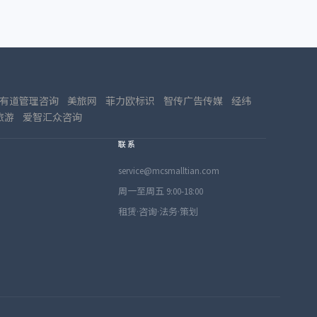
有道管理咨询
美旅网
菲力欧标识
智传广告传媒
经纬
旅游
爱智汇众咨询
联系
service@mcsmalltian.com
周一至周五 9:00-18:00
租赁·咨询·法务·策划