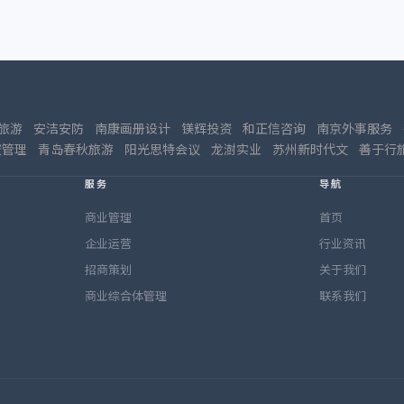
旅游
安洁安防
南康画册设计
镁辉投资
和正信咨询
南京外事服务
资管理
青岛春秋旅游
阳光思特会议
龙澍实业
苏州新时代文
善于行
服务
导航
商业管理
首页
企业运营
行业资讯
招商策划
关于我们
商业综合体管理
联系我们