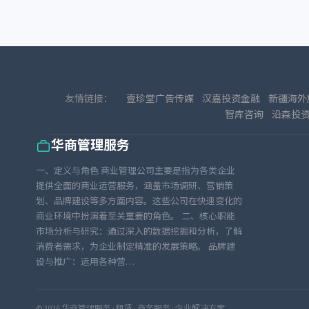
友情链接：
壹珍堂广告传媒
汉嘉投资金融
新疆海外
智库咨询
沿森投
华商管理服务
一、定义与角色 商业管理公司主要是指为各类企业
提供全面的商业运营服务，涵盖市场调研、营销策
划、品牌建设等多方面内容。这些公司在快速变化的
商业环境中扮演着至关重要的角色。 二、核心职能
市场分析与研究：通过深入的数据挖掘和分析，了解
消费者需求，为企业制定精准的发展策略。 品牌建
设与推广：运用各种营…
© 2026 华商管理服务 · 租赁 · 商务服务 · 企业解决方案