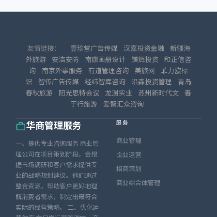
友情链接：
壹珍堂广告传媒
汉嘉投资金融
新疆海
外旅游
安洁安防
南康画册设计
镁辉投资
和正信咨
询
南京外事服务
有道管理咨询
美旅网
菲力欧标
识
智传广告传媒
经纬智库咨询
沿森投资管理
青岛
春秋旅游
阳光思特会议
龙澍实业
苏州新时代文
善
于行旅游
爱智汇众咨询
服务
华商管理服务
商业管理
一、提供专业咨询服务 商业管
理公司在项目策划阶段，会根
企业运营
据市场调研和客户需求提供专
招商策划
业的战略规划建议。他们通过
商业综合体管理
整合资源，帮助客户更好地理
解消费者需求，制定出最符合
实际的经营策略。 二、优化运