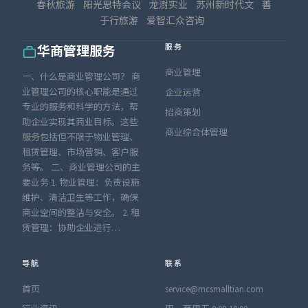
春秋旅游
阳光思特会议
龙澍实业
苏州新时代文
善
于行旅游
爱智汇众咨询
服务
华商管理服务
商业管理
一、什么是商业管理公司？ 商
业管理公司的核心职能是通过
企业运营
专业的服务和科学的方法，帮
招商策划
助企业实现其商业目标。这些
商业综合体管理
服务包括但不限于物业管理、
租赁管理、市场营销、客户服
务等。 二、商业管理公司的主
要业务 1. 物业管理：负责设施
维护、清洁卫生等工作，确保
商业空间的整洁与安全。 2. 租
赁管理：协助企业进行…
导航
联系
首页
service@mcsmalltian.com