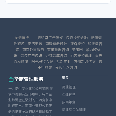
友情链接：
壹珍堂广告传媒
汉嘉投资金融
新疆海
外旅游
安洁安防
南康画册设计
镁辉投资
和正信咨
询
南京外事服务
有道管理咨询
美旅网
菲力欧标
识
智传广告传媒
经纬智库咨询
沿森投资管理
青岛
春秋旅游
阳光思特会议
龙澍实业
苏州新时代文
善
于行旅游
爱智汇众咨询
服务
华商管理服务
商业管理
一、提供专业化的经营策略 在
快节奏的商业环境中，每个企
企业运营
业都渴望在激烈的市场竞争中
招商策划
脱颖而出。而商业管理公司正
商业综合体管理
是凭借其专业的视角和经验丰